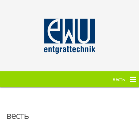
весть
весть