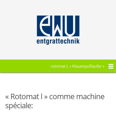
rotomat L « Klauenpollläufer »
« Rotomat l » comme machine
spéciale: