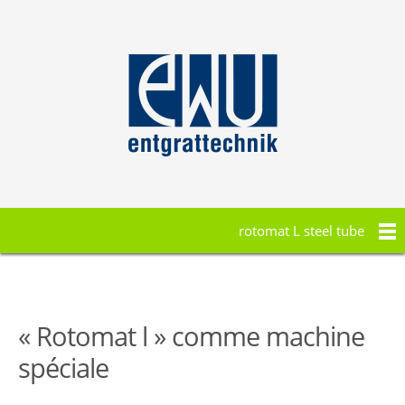
rotomat L steel tube
« Rotomat l » comme machine
spéciale